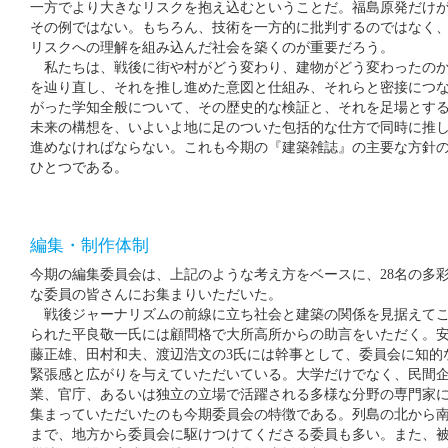
一方でより大きなリスクを抱え込むということだ。福島原発だけ
その例ではない。もちろん、技術を一方的に批判するのではなく
リスクへの理解を組み込んだ社会を築くのが重要だろう。
私たちは、戦後に街や村がどう変わり、建物がどう変わったの
を辿り直し、それを推し進めた意図と仕組み、それらと密接につ
がった学知全般について、その歴史的な検証と、それを足場とす
未来の構想を、いよいよ地に足のついた包括的な仕方で同時に推
進めなければならない。これも今期の『建築雑誌』の主要な方針
ひとつである。
編集・制作体制
今期の編集委員会は、上記のような考え方をベースに、28名の多
な委員の皆さんにお集まりいただいた。
戦後ジャーナリズムの前線に立ち社会と建築の関係を見据えて
られた平良敬一氏には顧問格で大所高所からの助言をいただく。
藤正雄、田村和夫、渡辺浩文の3氏には幹事として、委員会に知的
緊張感と広がりを与えていただいている。大学だけでなく、民間
業、官庁、あるいは独立の立場で活躍される多様な分野の専門家
集まっていただいたのも今期委員会の特徴である。列島の北から
まで、地方から委員会に駆けつけてくださる委員も多い。また、