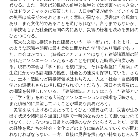
異なる。また、例えば20世紀の前半と後半とでは災害への向き合
方はドラスティックに変質したし、人口や経済が縮小していく今
の災害は成長期のそれとまったく意味が異なる。災害は社会現象
あり、また文化的であることを避けられない。言うまでもないが
工学技術もまた社会的連関の内にあり、災害の様相を決める要因
ひとつになる。
広大な文脈に接続された建築という「学・術」は、もとより、
のような認識や態度に最も柔軟に開かれた学問であり職能であっ
た。本会はかつて、（狭義のアカデミアではなく）建築諸職能の
かれたアソシエーションたるべきことを自覚した時期が何度かあ
る。現在の本会は「学・術」を核に据え、それを基盤に「建築」
生産にかかわる諸職能の協働、社会との連携を探求している。さ
に、土木・造園など隣接諸領域はもちろん、人文・社会・自然諸
学との連携もさらに押し広げられていくだろう。東日本大震災は
の潮流を後押ししている。『建築雑誌』としてはこうした建築と
う「学・術」をめぐる広範なアソシエーションの探求を反映させ
また積極的に展望していくことが重要な責務だろう。
災害を取り上げるにあたってもうひとつ重要なのは、災害が生
出す状況や諸問題を過度に特殊で一時的なものとして囲い込むの
はなく、むしろつねに日常との関係のなかでとらえることだ。災
の経験を私たちの社会・文化にどのように編み込んでいくかが問
れなければならない。一方、直接に災害を扱わない特集もむろん