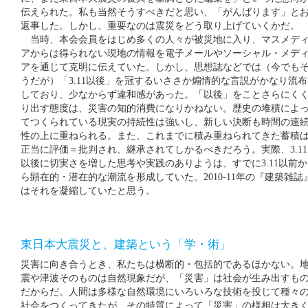
伝えられた。私も当然そうすべきだと思い、「がんばります」と
返事した。しかし、重要なのは震災をどう取り上げていくかだ。
当時、本会会員をはじめ多くの人々が被災地に入り、マスメデ
アからは得られない現地の情報を電子メールやソーシャル・メデ
アを通じて克明に伝えていた。しかし、思想誌などでは（今でも
うだが）「3.11以後」を冠するいささか煽情的な言説がかなり流布
しており、少なからず違和感があった。「以後」をことさらにく
り出す態度は、災害の知的消費になりかねない。歴史の堆積によ
てつくられている現実の持続性は強いし、新しい決断も時間の連
性の上に重ねられる。また、これまでに積み重ねられてきた蓄積
正当に評価＝批判され、継承されてしかるべきだろう。実際、3.11
以後に切実さを増した思考や実践のありようは、すでに3.11以前か
ら顕在的・潜在的な潮流を形成していた。2010-11年の『建築雑誌
はそれを凝縮していたと思う。
東日本大震災と、建築という「学・術」
災害に向き合うとき、私たちは横断的・包括的であるほかない。
震や津波そのものは自然現象だが、「災害」は社会が生み出すも
だからだ。人間は多様な自然環境にいろいろな技術を投じて種々
社会をつくってきたが、その特質によって「災害」の様相は大き