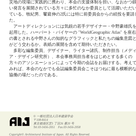
災地の現場に実践的に携わり、本会の支援体制を担い、なおかつ
い発言を展開されている方々に多忙のなか委員として活躍いただ
ている。牧紀男、饗庭伸の2氏には特に前委員会からの続投を要請
た。
アートディレクションには気鋭の若手デザイナー・中野豪雄氏
起用した。ハーバート・バイヤーの "WorldGeographic Atlas" を座右
の書とされる中野さんの知的なグラフィックと私たちの編集意図
がどう交わるか。表紙の展開を含めて期待いただきたい。
多彩な編集委員、デザイナー、ライター諸氏、制作担当（メデ
ア・デザイン研究所）、本会事務局担当者をはじめとする多くの
方々のアソシエーションによって今期の会誌をお届けする。考え
みれば、本会のなかでも会誌編集委員会こそはつねに最も横断的
協働の場だったのである。
© 一般社団法人日本建築学会
〒108-8414
東京都港区芝5 丁目26 番20 号
Tel.03-3456-2051 Fax.03-3456-2058
Copyright© Architectural Institute of Japan. All Rights Reserved.