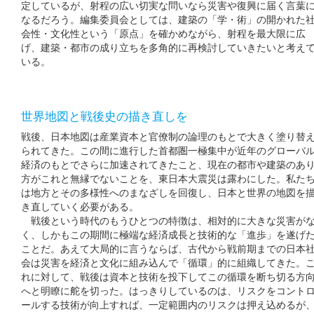
定しているが、射程の広い切実な問いなら災害や復興に届く言葉
なるだろう。編集委員会としては、建築の「学・術」の開かれた
会性・文化性という「原点」を確かめながら、射程を最大限に広
げ、建築・都市の成り立ちを多角的に再検討していきたいと考え
いる。
世界地図と戦後史の描き直しを
戦後、日本地図は産業資本と官僚制の論理のもとで大きく塗り替
られてきた。この間に進行した首都圏一極集中が近年のグローバ
経済のもとでさらに加速されてきたこと、現在の都市や建築のあ
方がこれと無縁でないことを、東日本大震災は露わにした。私た
は地方とその多様性へのまなざしを回復し、日本と世界の地図を
き直していく必要がある。
戦後という時代のもうひとつの特徴は、相対的に大きな災害が
く、しかもこの期間に極端な経済成長と技術的な「進歩」を遂げ
ことだ。あえて大局的に言うならば、古代から戦前期までの日本
会は災害を経済と文化に組み込んで「循環」的に組織してきた。
れに対して、戦後は資本と技術を投下してこの循環を断ち切る方
へと明瞭に舵を切った。はっきりしているのは、リスクをコント
ールする技術が向上すれば、一定範囲内のリスクは押え込めるが