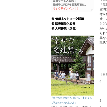
「躯
空間
考が
造」
とど
が示
られ
異な
現代
［目
0
『幸せな名建築たち 住む人・支える人
2
に学ぶ42のつきあい方』