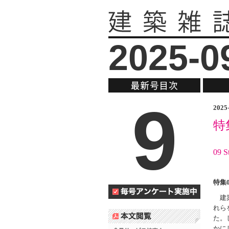
2025-0
9
202
特
09 S
特集
建築
れら
た。
かに