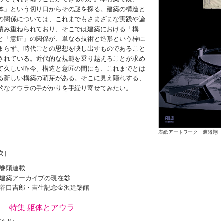
体」という切り口からその謎を探る。建築の構造と
の関係については、これまでもさまざまな実践や論
積み重ねられており、そこでは建築における「構
と「意匠」の関係が、単なる技術と造形という枠に
まらず、時代ごとの思想を映し出すものであること
されている。近代的な規範を乗り越えることが求め
て久しい昨今、構造と意匠の間にも、これまでとは
る新しい構築の萌芽がある。そこに見え隠れする、
的なアウラの手がかりを手繰り寄せてみたい。
表紙アートワーク 渡邉翔
次］
巻頭連載
建築アーカイブの現在㉑
谷口吉郎・吉生記念金沢建築館
特集 躯体とアウラ