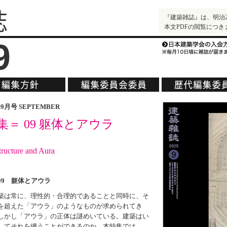
『建築雑誌』は、明治
本文PDFの閲覧につき
9
5-9月号 SEPTEMBER
集＝ 09 躯体とアウラ
tructure and Aura
09 躯体とアウラ
は常に、理性的・合理的であることと同時に、そ
を超えた「アウラ」のようなものが求められてき
しかし「アウラ」の正体は謎めいている。建築はい
してそれを纏うことができるのか。本特集では、