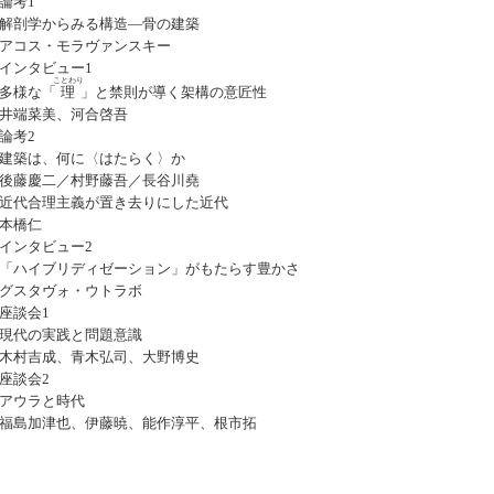
論考1
解剖学からみる構造―骨の建築
アコス・モラヴァンスキー
インタビュー1
ことわり
多様な「
理
」と禁則が導く架構の意匠性
井端菜美、河合啓吾
論考2
建築は、何に〈はたらく〉か
後藤慶二／村野藤吾／長谷川堯
近代合理主義が置き去りにした近代
本橋仁
インタビュー2
「ハイブリディゼーション」がもたらす豊かさ
グスタヴォ・ウトラボ
座談会1
現代の実践と問題意識
木村吉成、青木弘司、大野博史
座談会2
アウラと時代
福島加津也、伊藤暁、能作淳平、根市拓