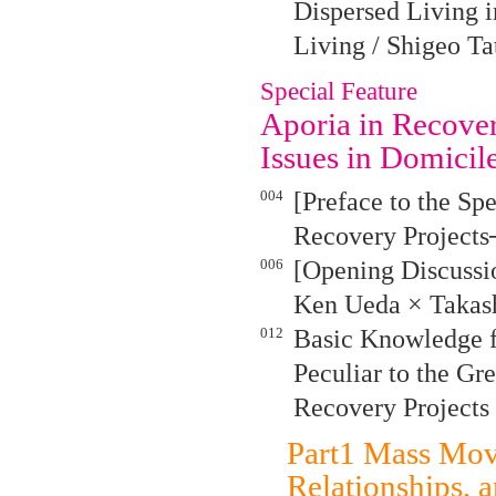
Dispersed Living 
Living / Shigeo Ta
Special Feature
Aporia in Recover
Issues in Domicile
004
[Preface to the S
Recovery Projects
006
[Opening Discussi
Ken Ueda × Takash
012
Basic Knowledge fo
Peculiar to the Gr
Recovery Projects 
Part1 Mass Mov
Relationships, 