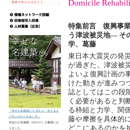
Domicile Rehabili
特集前言 復興事
う津波被災地― そ
学、葛藤
東日本大震災の発災
が過ぎた。津波被
よいよ復興計画の
けた動きが進みつ
誌としてはこの段
く必要があると判
る枠組と力学、関
『幸せな名建築たち 住む人・支える人
に学ぶ42のつきあい方』
藤や摩擦を具体的
本誌の人気連載（2014-17）が書籍にな
どこにあるのかを
りました。