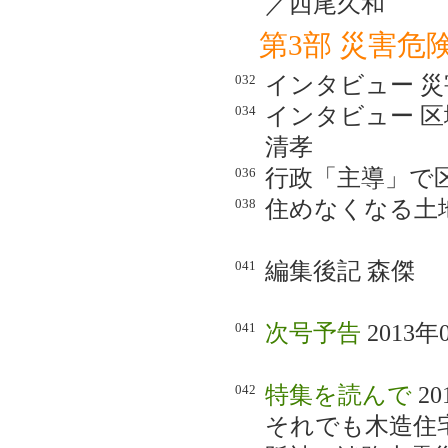
／西尾久和
第3部 災害
032
インタビュー 
034
インタビュー 
清孝
036
行政「主導」で
038
住めなくなる土
041
編集後記 森傑
041
次号予告
2013
042
特集を読んで
2
それでも木造住