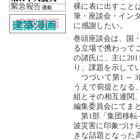
裸に表に出すこと
筆・座談会・イン
に感謝したい。
巻頭座談会は、国
る立場で携わって
の諸氏に、主に20
り、課題を示して
つづいて第1 ～ 
うえで前提となる
組とその相互連関
編集委員会にてま
第1部「集団移転
波災害に印象づけ
きな話題となった