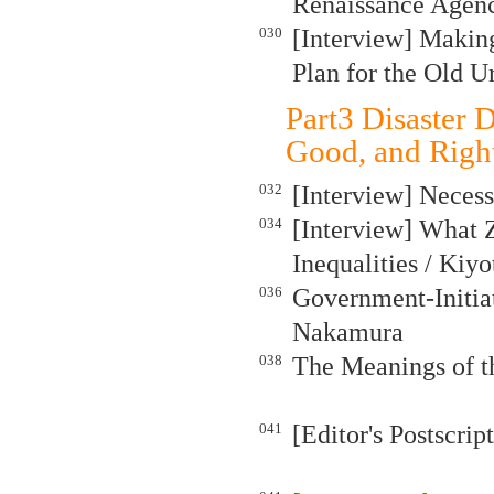
Renaissance Agenc
030
[Interview] Makin
Plan for the Old U
Part3 Disaster
Good, and Righ
032
[Interview] Necess
034
[Interview] What 
Inequalities / Kiy
036
Government-Initia
Nakamura
038
The Meanings of t
041
[Editor's Postscri