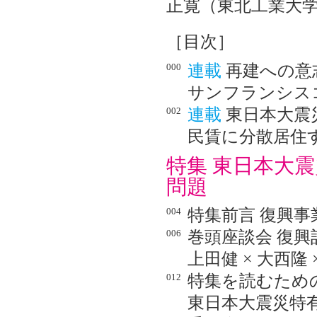
正寛（東北工業大学
［目次］
000
連載
再建への意
サンフランシス
002
連載
東日本大震
民賃に分散居住
特集 東日本大
問題
004
特集前言 復興
006
巻頭座談会 復
上田健 × 大西隆 
012
特集を読むため
東日本大震災特