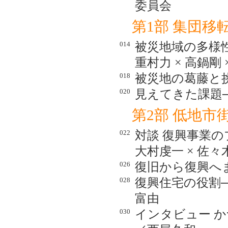
委員会
第1部 集団移
014
被災地域の多様
重村力 × 高鍋剛 
018
被災地の葛藤と挑
020
見えてきた課題
第2部 低地
022
対談 復興事業
大村虔一 × 佐
026
復旧から復興へ
028
復興住宅の役割
富由
030
インタビュー 