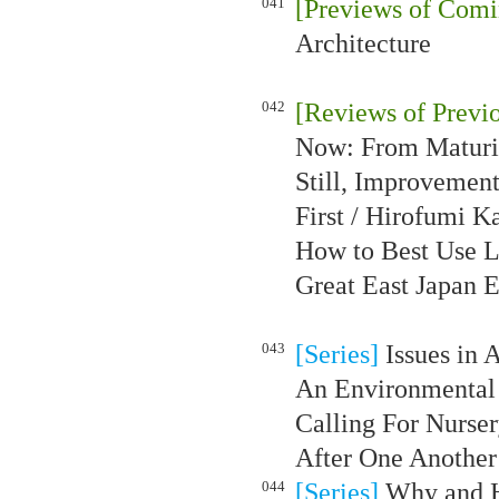
041
[Previews of Comi
Architecture
042
[Reviews of Previo
Now: From Maturi
Still, Improvemen
First / Hirofumi 
How to Best Use L
Great East Japan 
043
[Series]
Issues in A
An Environmental 
Calling For Nurse
After One Another
044
[Series]
Why and H