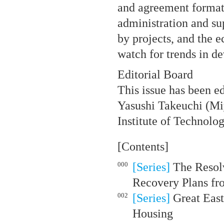
and agreement format
administration and sup
by projects, and the e
watch for trends in de
Editorial Board
This issue has been e
Yasushi Takeuchi (Mi
Institute of Technolo
[Contents]
000
[Series]
The Resolv
Recovery Plans fr
002
[Series]
Great East
Housing