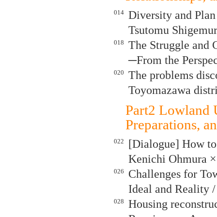
014
Diversity and Plan
Tsutomu Shigemura
018
The Struggle and C
─From the Perspect
020
The problems disco
Toyomazawa distri
Part2 Lowland 
Preparations, a
022
[Dialogue] How to 
Kenichi Ohmura × 
026
Challenges for T
Ideal and Reality 
028
Housing reconstruc