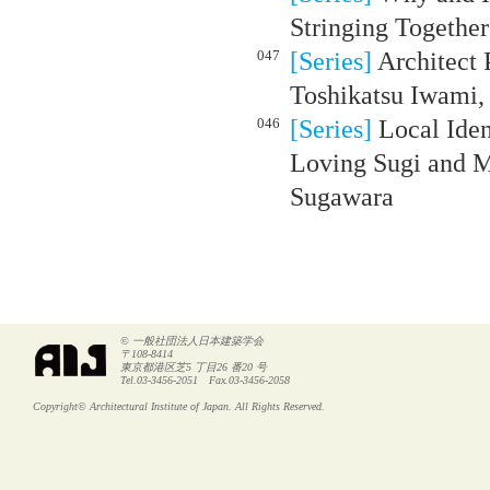
Stringing Together
047
[Series]
Architect P
Toshikatsu Iwami,
046
[Series]
Local Iden
Loving Sugi and 
Sugawara
© 一般社団法人日本建築学会
〒108-8414
東京都港区芝5 丁目26 番20 号
Tel.03-3456-2051 Fax.03-3456-2058
Copyright© Architectural Institute of Japan. All Rights Reserved.