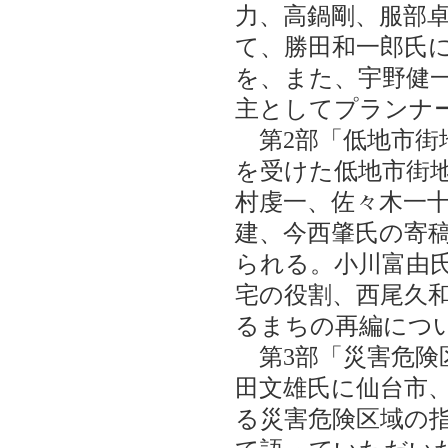
力、高鍋剛、服部
て、勝田和一郎氏に
を、また、宇野健
主としてプランナ
第2部「低地市街
を受けた低地市街
村虔一、佐々木一
建、今西肇氏の寄
られる。小川富由
宅の役割、西尾久
るまちの再編につ
第3部「災害危険
田文雄氏に仙台市
る災害危険区域の