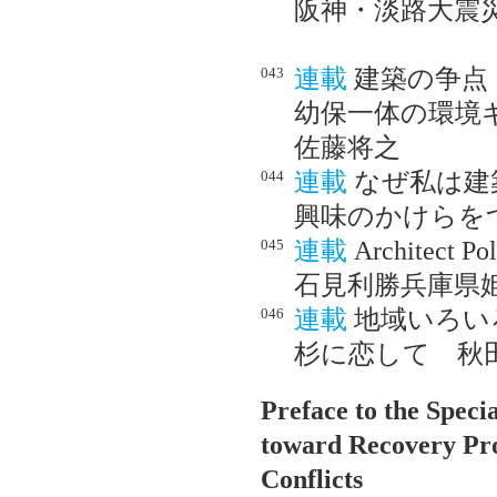
阪神・淡路大震
043
連載
建築の争点
幼保一体の環境
佐藤将之
044
連載
なぜ私は建
興味のかけらを
045
連載
Architect Pol
石見利勝兵庫県
046
連載
地域いろい
杉に恋して 秋
Preface to the Spec
toward Recovery Pro
Conflicts