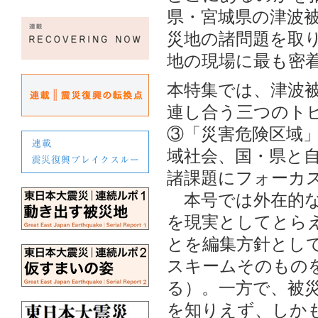
県・宮城県の津波
災地の諸問題を取り
地の現場に最も密
本特集では、津波
連し合う三つのト
③「災害危険区域
域社会、国・県と
諸課題にフォーカ
本号では外在的な
を現実としてとら
とを編集方針として
スキームそのもの
る）。一方で、被
を知りえず、しか