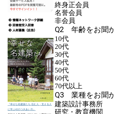
『幸せな名建築たち 住む人・支える人
に学ぶ42のつきあい方』